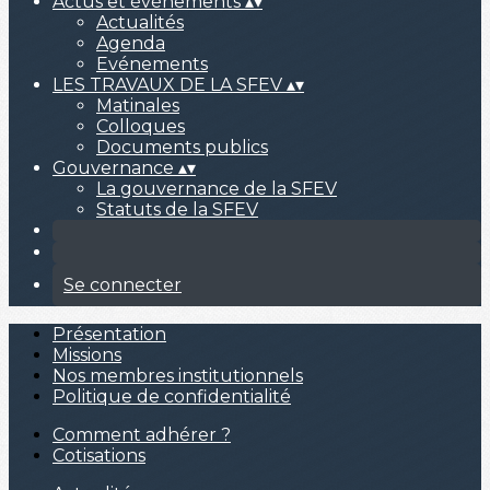
Actus et événements
▴
▾
Actualités
Agenda
Evénements
LES TRAVAUX DE LA SFEV
▴
▾
Matinales
Colloques
Documents publics
Gouvernance
▴
▾
La gouvernance de la SFEV
Statuts de la SFEV
Se connecter
Présentation
Missions
Nos membres institutionnels
Politique de confidentialité
Comment adhérer ?
Cotisations