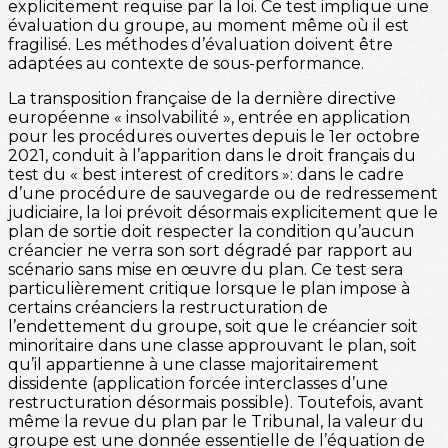
explicitement requise par la loi. Ce test implique une
évaluation du groupe, au moment même où il est
fragilisé. Les méthodes d’évaluation doivent être
adaptées au contexte de sous-performance.
La transposition française de la dernière directive
européenne « insolvabilité », entrée en application
pour les procédures ouvertes depuis le 1er octobre
2021, conduit à l’apparition dans le droit français du
test du « best interest of creditors »: dans le cadre
d’une procédure de sauvegarde ou de redressement
judiciaire, la loi prévoit désormais explicitement que le
plan de sortie doit respecter la condition qu’aucun
créancier ne verra son sort dégradé par rapport au
scénario sans mise en œuvre du plan. Ce test sera
particulièrement critique lorsque le plan impose à
certains créanciers la restructuration de
l’endettement du groupe, soit que le créancier soit
minoritaire dans une classe approuvant le plan, soit
qu’il appartienne à une classe majoritairement
dissidente (application forcée interclasses d’une
restructuration désormais possible). Toutefois, avant
même la revue du plan par le Tribunal, la valeur du
groupe est une donnée essentielle de l’équation de