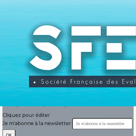
Exporter les lignes sélectionnées
Exporter toutes les colonnes
Exporter uniquement les colonnes affichées
Menu
<
>
Actualités
Agenda
Evénements
?>
Images de la page d'accueil
Cliquez pour éditer
Texte, bouton et/ou inscription à la newsletter
Cliquez pour éditer
Je m'abonne à la newsletter
OK