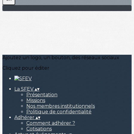
Ajoutez un logo, un bouton, des réseaux sociaux
Cliquez pour éditer
La SFEV
▴
▾
Présentation
Missions
Nos membres institutionnels
Politique de confidentialité
Adhérer
▴
▾
Comment adhérer ?
Cotisations