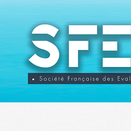
Exporter les lignes sélectionnées
Exporter toutes les colonnes
Exporter uniquement les colonnes affichées
Menu
<
>
Actualités
Agenda
Evénements
?>
Images de la page d'accueil
Cliquez pour éditer