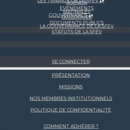
LES TRAVAUX DE LA SFEV
▴
▾
AGENDA
EVÉNEMENTS
MATINALES
GOUVERNANCE
▴
▾
COLLOQUES
DOCUMENTS PUBLICS
LA GOUVERNANCE DE LA SFEV
STATUTS DE LA SFEV
SE CONNECTER
PRÉSENTATION
MISSIONS
NOS MEMBRES INSTITUTIONNELS
POLITIQUE DE CONFIDENTIALITÉ
COMMENT ADHÉRER ?