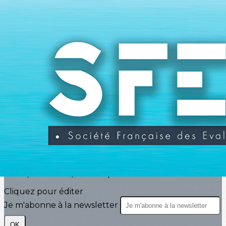
Exporter les lignes sélectionnées
Exporter toutes les colonnes
Exporter uniquement les colonnes affichées
Menu
<
>
Actualités
Agenda
Evénements
?>
Images de la page d'accueil
Cliquez pour éditer
Texte, bouton et/ou inscription à la newsletter
Cliquez pour éditer
Je m'abonne à la newsletter
OK