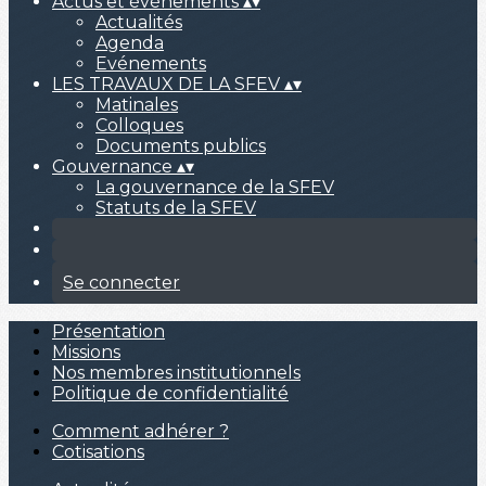
Actus et événements
▴
▾
Actualités
Agenda
Evénements
LES TRAVAUX DE LA SFEV
▴
▾
Matinales
Colloques
Documents publics
Gouvernance
▴
▾
La gouvernance de la SFEV
Statuts de la SFEV
Se connecter
Présentation
Missions
Nos membres institutionnels
Politique de confidentialité
Comment adhérer ?
Cotisations