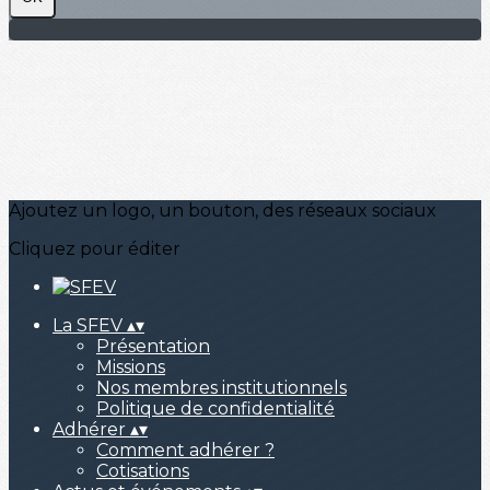
Ajoutez un logo, un bouton, des réseaux sociaux
Cliquez pour éditer
La SFEV
▴
▾
Présentation
Missions
Nos membres institutionnels
Politique de confidentialité
Adhérer
▴
▾
Comment adhérer ?
Cotisations