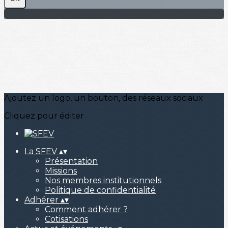
Ajoutez un logo, un bouton, des réseaux sociaux
Cliquez pour éditer
La SFEV
▴
▾
Présentation
Missions
Nos membres institutionnels
Politique de confidentialité
Adhérer
▴
▾
Comment adhérer ?
Cotisations