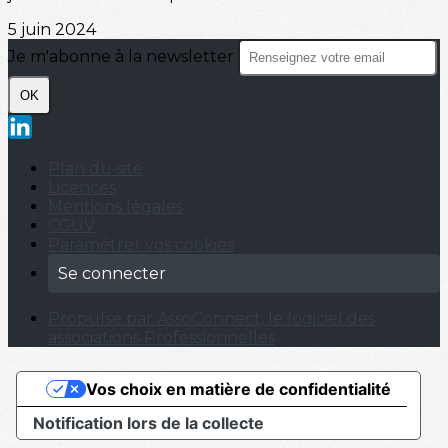
5 juin 2024
Je m'abonne à la newsletter
OK
Plan du site
Licences
Mentions légales
CGUV
Paramétrer vos cookies
Se connecter
Propulsé par AssoConnect, le logiciel des
associations Professionnelles
Vos choix en matière de confidentialité
Notification lors de la collecte