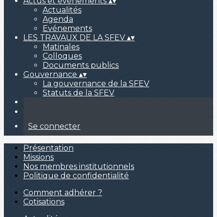
Actus et événements
▴
▾
Actualités
Agenda
Evénements
LES TRAVAUX DE LA SFEV
▴
▾
Matinales
Colloques
Documents publics
Gouvernance
▴
▾
La gouvernance de la SFEV
Statuts de la SFEV
Se connecter
Présentation
Missions
Nos membres institutionnels
Politique de confidentialité
Comment adhérer ?
Cotisations