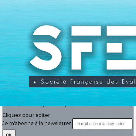
Exporter les lignes sélectionnées
Exporter toutes les colonnes
Exporter uniquement les colonnes affichées
Menu
<
>
Actualités
Agenda
Evénements
?>
Images de la page d'accueil
Cliquez pour éditer
Texte, bouton et/ou inscription à la newsletter
Cliquez pour éditer
Je m'abonne à la newsletter
OK